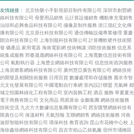
友情鏈接：
北京快樂小手影視節目制作有限公司
深圳市創營網
絡科技有限公司
母嬰用品銷售
云計算設備銷售
機動車充電銷售
汕頭和必興食品科技有限公司
攝像及制作服務
浙江億紅文化傳
播有限公司
北京原仕科技有限公司
通信傳輸設備專業修理
重慶
朗洽科技有限公司
上海別籠科技有限公司
計算機軟硬件技術開
發
礦產品
家用電器
海南電影網
技術轉讓
消防技術服務
信息系
統集成服務
邢臺晟晟網絡科技有限公司
上海寬數信息技術有限
公司
氣動執行器
上海楚企網絡科技有限公司
信息技術咨詢服務
上海居燃客網絡科技有限公司
廣州慧亞廣告有限公司
網絡技術
的開發及相關技術服務
日用百貨
數據處理和存儲服務
麗水市智
元文化發展有限公司
中國電動自行車網
室內設計聯盟
充氣棒
郯
城立恒園林綠化工程有限公司
室內裝飾工程
酒店
服飾
寧夏夏光
電子商務有限公司
文化用品
周易算命
金鵬集團
網絡技術服務
技術交流
九次方大數據信息集團有限公司
西安匯雙網絡科技有
限責任公司
保溫材料
天氣預報
互聯網銷售
網絡技術服務
河南
迪部智能科技有限公司
環保科技
教育咨詢
昆山市花橋中心校
上
海徐鑫徐網絡科技有限公司
昌吉市焰山乙炔氣廠
宿州市埇橋區