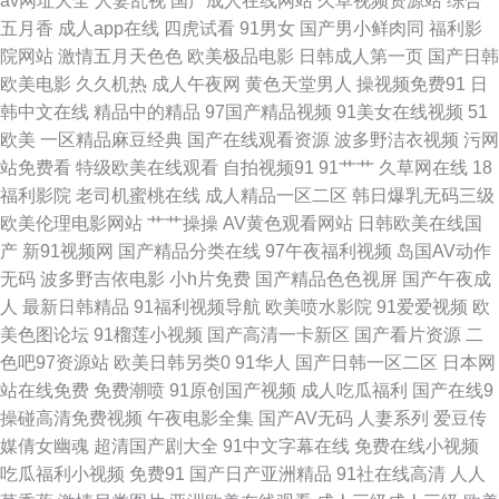
av网址大全
人妻乱视
国产成人在线网站
久草视频资源站
综合
跟啪啪啪后入 欧美激情A级片 免费观看成人91网站 激情人妻三级 91香蕉污
五月香
成人app在线
四虎试看
91男女
国产男小鲜肉同
福利影
院网站
激情五月天色色
欧美极品电影
日韩成人第一页
国产日韩
下载 国产自拍19p 欧美性爱综合久久 美女和男人色网国产 国产禁品无遮挡
欧美电影
久久机热
成人午夜网
黄色天堂男人
操视频免费91
日
韩中文在线
精品中的精品
97国产精品视频
91美女在线视频
51
91色情免费在线观看 国产胖老妇搞屄 欧美亚缘免费 免费欧美色 日韩午夜福
欧美
一区精品麻豆经典
国产在线观看资源
波多野洁衣视频
污网
站免费看
特级欧美在线观看
自拍视频91
91艹艹
久草网在线
18
利影院 91口交网 国产品精久久8 91系列在线 欧美日本国产精品 97超碰激情
福利影院
老司机蜜桃在线
成人精品一区二区
韩日爆乳无码三级
欧美伦理电影网站
艹艹操操
AV黄色观看网站
日韩欧美在线国
91福利视频网站 国产精品在线系列 日韩中字中文字幕 欧美区在线 大香蕉狠
产
新91视频网
国产精品分类在线
97午夜福利视频
岛国AV动作
无码
波多野吉依电影
小h片免费
国产精品色色视屏
国产午夜成
狠的 91丝袜天堂网 久久岛国 91亚洲热图 色色一区二 成人av综合 草莓视频
人
最新日韩精品
91福利视频导航
欧美喷水影院
91爱爱视频
欧
美色图论坛
91榴莲小视频
国产高清一卡新区
国产看片资源
二
深夜 久久国产精品91福利 午夜福利禽 人社局官网登录入口 伪娘ts网站 av日
色吧97资源站
欧美日韩另类0
91华人
国产日韩一区二区
日本网
站在线免费
免费潮喷
91原创国产视频
成人吃瓜福利
国产在线9
韩中文字幕熟女 久久a√ vip电影在线观看 天堂中文在线资源 午夜成人色网
操碰高清免费视频
午夜电影全集
国产AV无码
人妻系列
爱豆传
媒倩女幽魂
超清国产剧大全
91中文字幕在线
免费在线小视频
草莓视网站在线免费版 蜜桃久久97 99一色插B视频 www91四虎天堂草 人人
吃瓜福利小视频
免费91
国产日产亚洲精品
91社在线高清
人人