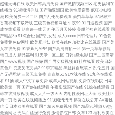
超碰无码在线
欧美日韩高清免费
国产激情视频三区
宅男福利在
线播放
91视频污导航
国产啪亚洲国
欧美性爱密臀
疯狂少妇喷
潮
欧美肏屄一区二区
国产乱伦免费观看
偷拍草草草
97狠狠插
香蕉视频下载污版
三级黄色视频网址
午夜99
91日逼视频
国产
成在线观看
萌白酱一线天
乱伦五月天婷婷
美腿丝袜在线观看
国
产精品3p
91综合碰
国产乱女乱
成人xxxxx
日韩伦理片
91色爱
免费黄色av网址
欧美肥老妇
欧美在线tv
加勒比在线视屏
国产美
女在线免费
91香蕉污APP
国产高清自拍一区
第一页草草影院
韩日成人
精品福利
91天堂一区二区
日韩a级电影
国产二区高清
国产www视频
国产粉嫩
国产男女猛视频
91社在线看
欧美日韩
黄色片
变态另态另类2
91李宗精品
黑丝袜自慰喷水
乱伦五月
国
产无码网站
三级无毒免费
青青草51
91丝袜在线
91九色在线观
看
91插
成人中文字幕免费
成年人网站视频
免费在线影院
日本
欧美第一页
国产ts在线观看
午夜影院国产在线
91操在线观看
日
韩在线播放视频
成人大片一级天天
内射性爱网址大全
欧美社区
第一页
欧美在线视频播放
91视频污污污
超碰在线公开
AV蜜桃
吃瓜
日本欧美在线看
国产精选免费视频
国产精品91视频
69热
最新网址
无码白丝强行免费
激情影院日韩
久草123
福利欧美在