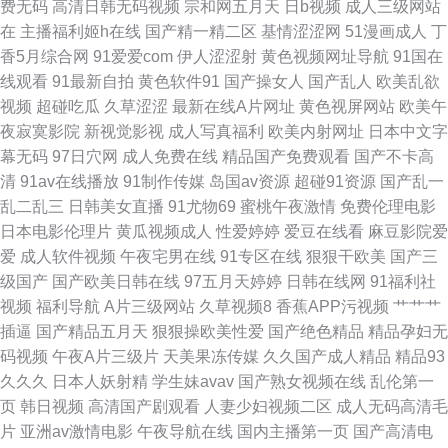
费无码
高清日韩无码视频
宗和网五月天
日b视频
成人三级网站
精品无码 91精产品视频一区 精品毛片 免费欧美A片视频 熟女在线免费播放
在
主播福利姬h在线
国产精一精二区
基情涩涩网
51漫画成人
丁
香5月综合网
91爱爱com
伊人涩涩射
黄色视频网址导航
91国在
福利导航第一 久久黄色网址在线观看 欧美日韩蜜臀 99艹99色 蜜桃视频三级
线观看
91最新自拍
黄色软件91
国产操女人
国产乱人
欧美乱欲
视频
超碰吃瓜
久草涩涩
最新在线A片网址
黄色视屏网站
欧美午
精品网站 看片福利导航 www国产欧美99 欧美成人六 狼友干综合 久草福利
夜寂寞影院
新视觉影视
成人写真福利
欧美内射网址
日本中文字
幕无码
97日穴网
成人免费在线
精品国产免费观看
国产不卡高
在线视频 国产日韩欧美 亚洲精品久久限制级 91草你妹 精品国产wwwww 91
清
91av在线播放
91制作传媒
岛国av资源
超碰91资源
国产乱一
乱二乱三
日韩美女直播
91尤物69
蜜桃午夜激情
免费伦理电影
国产精品传媒 亚洲二区成人 免费观看91 草草影院三区四区 福利导航第一福
日本电影伦理片
黄瓜视频成人
性爱婷婷
爱豆在线看
麻豆影院爱
爱
成人软件视频
午夜宅男在线
91专区在线
狠狠干欧美
国产三
利站 91香蕉污污污 97电影总资源 久热久草青精品视频网 少妇高清无码一区
级国产
国产欧美日韩在线
97五月天婷婷
日韩在线网
91福利社
视频
福利导航
A片三级网站
久草视频8
香蕉APP污视频
艹艹艹
二区 国产黑丝 人人超碰干 色欲av网站 午夜刺激av片 欧美在线资源 俺去也
插逼
国产精品五月天
狠狠操欧美性爱
国产绝色精品
精品孕妇无
码视频
午夜A片三级片
天美果冻传媒
久久国产成人精品
精品93
99 国产极品美女极品视频 日韩五码在线 天天爽亚洲中文 国产精品二三区视
久久久
日本人妖射精
学生妹avav
国产熟女视频在线
乱伦第一
页
韩日视频
高清国产剧观看
人妻少妇视频二区
成人无码高清毛
频 五月天伊人影院 日韩精品中文字幕资源 日屄导航 韩国一级网站 亚洲五月
片
亚洲av激情电影
午夜导航在线
国内主播第一页
国产高清电