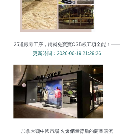
25道嚴苛工序，鑄就兔寶寶OSB板五項全能！——
加拿大OSB板的卓越品質之路
更新時間：2026-06-19 21:29:26
加拿大鵝中國市場 火爆銷量背后的商業暗流