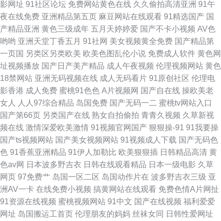
影网址
91社区论坛
免费网站黄色在线
久久偷拍高清亚洲
91午
天堂 91国内精品 黄色仓库91白丝 91黄人网 偷拍福利视频导航 国产视频官
夜在线免费
亚洲精品第五页
麻豆网站在线观看
91精选国产
国
产精品亚洲
黄色三级成年
五月天婷婷爱
国产不卡小视频
AV色
网91 蜜Tv入口 第一富利导航大全 导航福利网站 日韩福利一区二区不卡
哟哟
亚洲天堂丁香五月
91社网
美女视频黄全免费
国产精品第
一页国
另类区另类欧美
欧美色图乱伦小说
免费成人软件
黄色网
91nicn 黑丝制服美女被艹 69人人搡人妻人人玩 午夜福利老司机av 人碰人操
址视频播放
国产日产美产精品
成人午夜视频
伦理视频网站
黄色
18禁网站
亚洲无码视频在线
成人无码看片
91原创社区
伦理电
美女诱惑91 97综合激情 www欧美日韩人妻 欧美色吧dvd首页 欧美h色网站
影香港
成人免费
蜜桃91色色
A片视频网
国产自在线
操欧美老
女人
人人97综合精品
岛国免费
国产无码一二
蜜桃tv网站入口
在线观看 国产专区在线一区 成人不卡一区在线 www亚洲
国产第66页
另类国产在线
熟女自拍偷拍
青青久视频
久草新视
频在线
激情深爱欧美激情
91视频官网国产
狠狠操-91
91我要操
国产ts视频网站
国产美女视频网站
91视频成人下载
国产无码色
色
91香蕉亚洲精品
91伊人加勒比
欧美狠狠插
日韩精品高清
黄
色av网
日本波多野吉衣
日韩在线观看精品
日本一级电影
久草
网页
97免费艹
岛国一区二区
岛国动作片在
波多野吉衣三级
亚
洲AV一卡
在线免费小视频
搞黄网站在线观看
免费色情A片网扯
91资源在线视频
蜜桃视频网站
91中文
国产在线视频
福利爱爱
网址
岛国搬运工首页
伦理朋友的妈妈
丝袜女同
日韩性爱网址