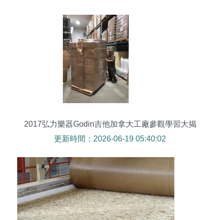
方向
2017弘力樂器Godin吉他加拿大工廠參觀學習大揭
秘（一） 外墻板背后的匠心密碼
更新時間：2026-06-19 05:40:02