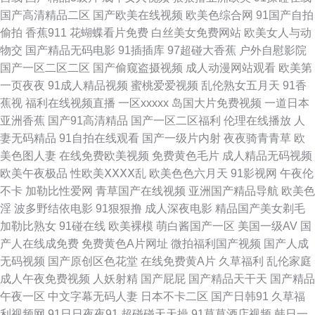
影院 欧美另类极度另类 国产成人麻豆免费观看 韩国三级有码 天天肏屄电影
国产高清精品二区
国产欧美在线视频
欧美色综合网
91国产自拍
偷拍
香蕉911
花蝴蝶看片免费
白丝美女免费网站
欧美女人与动
院 成人性爱网址导航 国产妇女 久久免费视频精品鸭 亚洲黄网站色在线看 女
物交
国产精品无码电影
91插插库
97超碰大香蕉
户外自慰影院
国产一区二区二区
国产偷窥盗摄视频
成人动漫网站观看
欧美第
同欧美 亚州成人网站在线 日韩妈妈5 大香蕉福利院 黑丝美女视频网站免费
一页夜夜
91成人精品视频
蜜桃爱爱视频
乱伦熟女五月天
91香
蕉视
福利在线视频直播
一区xxxxx
岛国大片免费视频
一道日本
91抖音视频 茄子社区 91污秽网站 午夜欧美精品久久 超碰色人阁 极品性感
亚洲香蕉
国产91高清精品
国产一区二区福利
伦理在线播放
人
妻无码精品
91自拍在线观看
国产一级片内射
夜夜骑青青草
欧
91白丝 欧美综合网址 91蜜桃特黄A片 亚洲伊人在线观看 www.东方av.com
美色图人妻
在线免费欧美视频
免费黄色毛片
成人精品无码视频
欧美午夜极品
性欧美ⅩⅩⅩⅩ乱
欧美色色六月天
91影视网
午夜伦
国产精品欧美日韩人妻 日韩精品成人 欧美激惰视网一区 91涩情下载网站 香
不卡
加勒比性爱网
青草国产在线视频
亚洲国产精品导航
欧美色
淫
波多野结依电影
91狠狠撸
成人深夜电影
精品国产美女剃毛
蕉网页一区二区 后入黄色起草 久久草爱 屁屁影院入口网址导航 黄色老湿影
加勒比熟女
91碰在线
欧美裸模
萌白酱国产一区
美国一级AV
国
产人在线成免费
免费黄色A片网址
微拍福利国产视频
国产人成
片 超碰导航在线观看 91处女在线操逼 久久这里只有免费精品 91入逼av导航
无码视频
国产原创区色花堂
在线免费黄A片
久草福利
乱伦家庭
成人午夜免费视频
人妖射精
国产屁屁
国产精品天干天
国产精品
午夜小视频福利导航 国产极品 午夜性爱精美AV 久久国产精品精品 伦理视频
午夜一区
中文字幕无码人妻
日本不卡二区
国产日韩91
久草福
利视频网
91日日夜夜91
超碰碰天天操
91草草酒店视频
韩日一