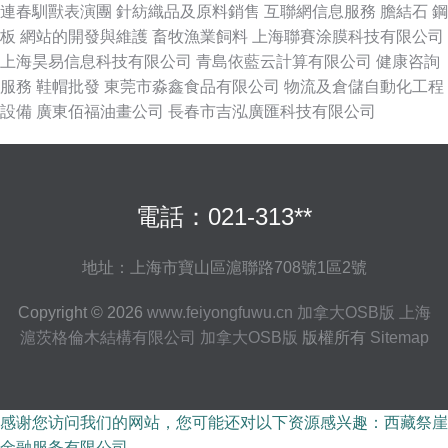
連春馴獸表演團
針紡織品及原料銷售
互聯網信息服務
膽結石
鋼
板
網站的開發與維護
畜牧漁業飼料
上海聯賽涂膜科技有限公司
上海昊易信息科技有限公司
青島依藍云計算有限公司
健康咨詢
服務
鞋帽批發
東莞市淼鑫食品有限公司
物流及倉儲自動化工程
設備
廣東佰福油畫公司
長春市吉泓廣匯科技有限公司
電話：021-313**
地址：上海市寶山區滬聯路708號1區2號
Copyright © 2026
www.feiyongfuwu.cn
加拿大OSB版
上海
滬茨格倫木結構有限公司
加拿大OSB版
版權所有
Sitemap
感谢您访问我们的网站，您可能还对以下资源感兴趣：西藏祭崖
金融服务有限公司