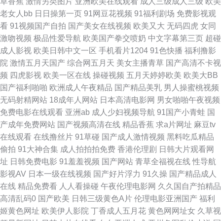
草香蕉
激情另类图片
亚洲欧美在线观看
成人三级成人三级
欧美
摸人人爱 精东视频传媒 婷婷丁香欧美一区 91的官方入口 亚洲欧美一区日韩
老女人bb
日日操第一页
91网豆花视频
91福利剧场
免费影视观
看
91视频国产自拍
国产美女在线视频
欧美又大
无码四虎
女同
九九这里是精品 久久亚洲第一 人人摸人人干人人 免费www 国产日产欧美精
激吻视频
极品性爱导航
欧美国产拳交喷奶
中文字幕第三页
超碰
成人影视
欧美日韩中文一区
手机看片1204
91色快播
福利撸影
品久久 69日本人 欧美三区在线成人 91n最新地址发布 激情小说QVODAV 综
院
激情五月天国产
综合网五月天
美女主播青草
国产高清不卡视
频
四虎影视
欧美一区在线
操碰视频
五月天婷婷欧美
欧美大BB
合久欧洲 日韩38页 福利社区爱爱 豆花精品视频 欧美日韩精品 久草福利资源
国产福利啪啪
欧洲成人午夜精品
国产精品美乳
男人操蜜桃视频
无码射精网站
18成年人网站
日本高清电影网
男女啪啪午夜视频
视频在线观看 在线观看视频午夜 亚洲AV色色导航 91爱在线视频 国产福利一
免费电影在线观看
亚洲ab
成人少妇视频导航
91国产小青蛙
国
产成年免费网站
国产视频高清在线
精品香蕉
求a片网址
麻豆tv
区诱惑 www超碰 日本狠狠撸 香蕉视频黄在线 国产海角自拍视频 日韩5区 看
在线观看
在线撸丝片
91草碰
国产成人激情视频
黑料吃瓜精品
偷拍
91大神合集
成人拍拍拍免费
香港伦理剧
日韩大片观看网
电影免费网站 亚洲午夜二区 亚洲东方色图 黄色片在线 中文字幕熟女在线 91
址
日韩免费电影
91羞羞视频
国产网站
青草全福视在线
性导航
影视AV
日本一级在线视频
国产好片浮力
91久操
国产精品成人
入口观看视频 黑料AV在线 国产情侣精品激情 日本撸综合 伊人青青大香蕉 超
在线
精品免费看
人人看操碰
午夜伦理电影网
久久国自产拍精品
高清乱码0
国产欧美
日韩三级黄色A片
伦理电影亚洲国产
福利
碰久草大香蕉 老湿机69福利区视频 久艹在线 www91欧美 欧美在线cn 美女
姬黄色网址
欧美伊人影院
丁香成人五月花
黄色网网址女
久草视