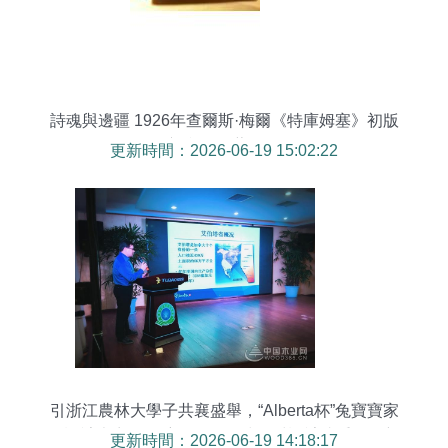
詩魂與邊疆 1926年查爾斯·梅爾《特庫姆塞》初版
初印的收藏價值
更新時間：2026-06-19 15:02:22
引浙江農林大學子共襄盛舉，“Alberta杯”兔寶寶家
居設計大賽再啟航！——外墻板材設計成重點創新
更新時間：2026-06-19 14:18:17