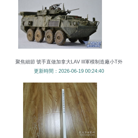
聚焦細節 號手直做加拿大LAV III軍模制造廠小T外
墻板涂裝技巧
更新時間：2026-06-19 00:24:40