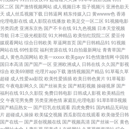
91 日本AA大片 久草福利精品 亚洲天堂久久婷 黑丝91大神 超碰欧美青青草
区二区
国产激情视频网站
成人视频日本
茄子视频污
亚洲色欲天
天
成人丝瓜视频下载
日韩逼网
精东传媒入口
黄wwww色
香港
看片的网址 久草看片网 天堂影院在线观看高清在线va 欧美午夜福利一区二
伦理电影在线
成人影院在线播放
欧美足交一区二区
91视频电影
另类四虎
亚洲东京热
国产不卡在线
91九色视频
日本天堂视频
区 成人在线免费播放 国产AV黄色网址 九一全部免费 午夜电影你懂的 日韩操
导航
日本三级光棍影院
91大神精品
欧美怡红院院二区
爱豆传
媒观看网站
综合日韩欧美
草逼网首页
国产日韩精品91
91视频
视频fack 国产综合野草婷婷 精品无码一区二区免费 91在线白 91传媒伦理影
网站在线
69性影院
福利资源在线
91自拍最新网址
青青草国产
成人
黄色岛国网站
欧美一xxxxx
欧美gayv
91色情激情网
中国韩
院 国产大片免 国产视频91啦 国产熟女高潮一区二区 日韩国国产欧美 国内伊
国日本高清
国产国产一区
亚洲欧洲成人
日韩在线
久久国产影视
综合
欧美69潮喷
伦理片app下载
激情视频国产精品
91草莓久草
人 婷婷亚洲色网址 青青草成人社区 国产欧美日韩熟女综合 欧美一区二区色
超碰
成人性爱aa影院
欧美性爱插插
欧美日韩色黄片
91草莓影
院
午夜电影网久久
国产丝袜美女
国产精彩视频
操碰视屏
国产
99色狼网 日韩专区第八页 俺去也激情文学 av中文在线免费 精品久久十二区
福利在线
91久久影院
免费日韩电影
日韩成人影视
欧美精品性
交
午夜宅男免费
另类亚洲色情
家庭乱伦理电影
91草B草B视频
影音av网址 欧洲人精品1111 性爱久久 91热视频在线观看 国产香蕉视频网站
国产精品熟女一
国产巨乳在线观看
四虎免费91
国内精品无码短
片
超碰成人操操
欧美猛交视频
西瓜影院在线观看
欧美做受日韩
页面 久久国产精品电影 欧美少女色情 成人av传媒 91黄色短视频全集 黑丝高
国产在线一
国产原创视频在线
国产视频高清
国产丝袜一区
黄色