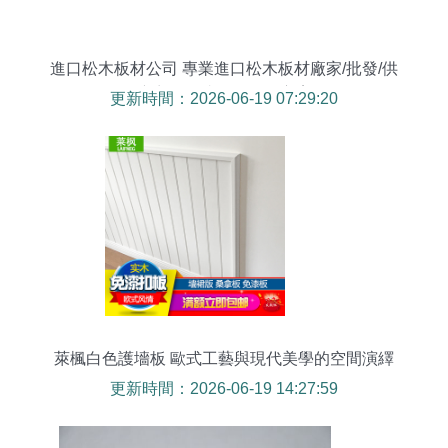
進口松木板材公司 專業進口松木板材廠家/批發/供
應商，免漆扣板優選方案
更新時間：2026-06-19 07:29:20
萊楓白色護墻板 歐式工藝與現代美學的空間演繹
更新時間：2026-06-19 14:27:59