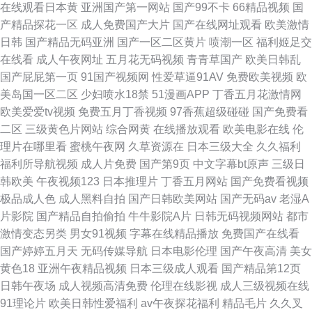
在线观看日本黄
亚洲国产第一网站
国产99不卡
66精品视频
国
产精品探花一区
成人免费国产大片
国产在线网址观看
欧美激情
日韩
国产精品无码亚洲
国产一区二区黄片
喷潮一区
福利姬足交
在线看
成人午夜网址
五月花无码视频
青青草国产
欧美日韩乱
国产屁屁第一页
91国产视频网
性爱草逼91AV
免费欧美视频
欧
美岛国一区二区
少妇喷水18禁
51漫画APP
丁香五月花激情网
欧美爱爱tv视频
免费五月丁香视频
97香蕉超级碰碰
国产免费看
二区
三级黄色片网站
综合网黄
在线播放观看
欧美电影在线
伦
理片在哪里看
蜜桃午夜网
久草资源在
日本三级大全
久久福利
福利所导航视频
成人片免费
国产第9页
中文字幕bt原声
三级日
韩欧美
午夜视频123
日本推理片
丁香五月网站
国产免费看视频
极品成人色
成人黑料自拍
国产日韩欧美网站
国产无码av
老湿A
片影院
国产精品自拍偷拍
牛牛影院A片
日韩无码视频网站
都市
激情变态另类
男女91视频
字幕在线精品播放
免费国产在线看
国产婷婷五月天
无码传媒导航
日本电影伦理
国产午夜高清
美女
黄色18
亚洲午夜精品视频
日本三级成人观看
国产精品第12页
日韩午夜场
成人视频高清免费
伦理在线影视
成人三级视频在线
91理论片
欧美日韩性爱福利
av午夜探花福利
精品毛片
久久叉