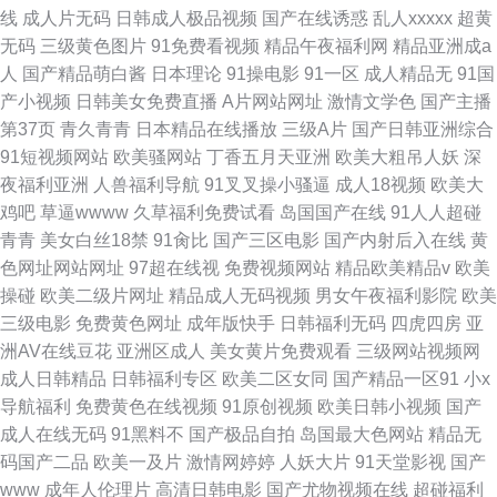
线
成人片无码
日韩成人极品视频
国产在线诱惑
乱人xxxxx
超黄
无码
三级黄色图片
91免费看视频
精品午夜福利网
精品亚洲成a
人
国产精品萌白酱
日本理论
91操电影
91一区
成人精品无
91国
产小视频
日韩美女免费直播
A片网站网址
激情文学色
国产主播
第37页
青久青青
日本精品在线播放
三级A片
国产日韩亚洲综合
91短视频网站
欧美骚网站
丁香五月天亚洲
欧美大粗吊人妖
深
夜福利亚洲
人兽福利导航
91叉叉操小骚逼
成人18视频
欧美大
鸡吧
草逼wwww
久草福利免费试看
岛国国产在线
91人人超碰
青青
美女白丝18禁
91肏比
国产三区电影
国产内射后入在线
黄
色网址网站网址
97超在线视
免费视频网站
精品欧美精品v
欧美
操碰
欧美二级片网址
精品成人无码视频
男女午夜福利影院
欧美
三级电影
免费黄色网址
成年版快手
日韩福利无码
四虎四房
亚
洲AV在线豆花
亚洲区成人
美女黄片免费观看
三级网站视频网
成人日韩精品
日韩福利专区
欧美二区女同
国产精品一区91
小x
导航福利
免费黄色在线视频
91原创视频
欧美日韩小视频
国产
成人在线无码
91黑料不
国产极品自拍
岛国最大色网站
精品无
码国产二品
欧美一及片
激情网婷婷
人妖大片
91天堂影视
国产
www
成年人伦理片
高清日韩电影
国产尤物视频在线
超碰福利