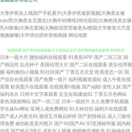
大香伊蕉在人线国产手机看片|大香伊蕉最新视频|大胸美女被
cao哭|大胸美女无遮住|大胸年轻继坶2韩伦影院|大胸色情美女爆
乳AI换脸|大胸无遮掩|大胸校花莹莹被老头糟蹋|大学教室大尺度
视频被曝|大学情侣宿舍里啪视频
网站地图
日本一级大片
微拍福利在线观看
91香蕉APP
国产二区三区
国
日韩无码欧美性爱 抖阴欧美 肏屄图片 国模91 国产九一精品综合 av网站在线
产精品性
乱伦种子
美国伦理大片
国产二区在线观看
美女伦理视
频
福利偷拍小视频
91社区国产
丁香五月天堂
欧美变态一区
国
免费观看 国产男女操逼视频 久久精品在这里 肏屄网视频在线观看 老司机深
产综合在线观看
国产免费一级片
福利视频资源站
成人午夜在线
观看
欧美图片在线观看
在线观看h视频
国产a级0
变性人妖
国产
夜网址 超碰人人澡人摸 亚洲第一导航污 日韩一级中文网址 香蕉视频网站在
福利永久
日韩中文字幕观看
足交在线播放91
丁香五月色网站
黄色3级抢网站
国产一区二区
日本一级婬片
久久免费手机视频
线观看 豆花视频首页入口 免费视频在线观看9191 精品国产vT 久久涩51 AV
学生妹Av网站
亚洲人成免费网站
91大神自拍
福利片在线观看
国产成人内射无码
激情五月极品婷婷
国产剧情精品
成人三级伦
色色中文女 欧美交性视频一区二区 青青依人在线 天美mv视频网站 免费电视
理免费
偷怕欧美亚州图片
国产AV国产AV
97亚洲精华液
国内精
自线
国产精品3级片
成年女人视频
狠狠撸亚洲欧美
91操碰在线