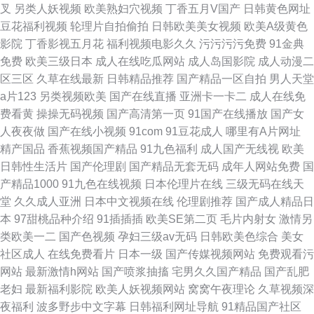
叉
另类人妖视频
欧美熟妇穴视频
丁香五月V国产
日韩黄色网址
豆花福利视频
轮理片自拍偷拍
日韩欧美美女视频
欧美A级黄色
影院
丁香影视五月花
福利视频电影久久
污污污污免费
91金典
免费
欧美三级日本
成人在线吃瓜网站
成人岛国影院
成人动漫二
区三区
久草在线最新
日韩精品推荐
国产精品一区自拍
男人天堂
a片123
另类视频欧美
国产在线直播
亚洲卡一卡二
成人在线免
费看黄
操操无码视频
国产高清第一页
91国产在线播放
国产女
人夜夜做
国产在线小视频
91com
91豆花成人
哪里有A片网址
精产国品
香蕉视频国产精品
91九色福利
成人国产无线视
欧美
日韩性生活片
国产伦理剧
国产精品无套无码
成年人网站免费
国
产精品1000
91九色在线视频
日本伦理片在线
三级无码在线天
堂
久久成人亚洲
日本中文视频在线
伦理剧推荐
国产成人精品日
本
97甜桃品种介绍
91插插插
欧美SE第二页
毛片内射女
激情另
类欧美一二
国产色视频
孕妇三级av无码
日韩欧美色综合
美女
社区成人
在线免费看片
日本一级
国产传媒视频网站
免费观看污
网站
最新激情h网站
国产喷浆抽搐
宅男久久国产精品
国产乱肥
老妇
最新福利影院
欧美人妖视频网站
窝窝午夜理论
久草视频深
夜福利
波多野步中文字幕
日韩福利网址导航
91精品国产社区