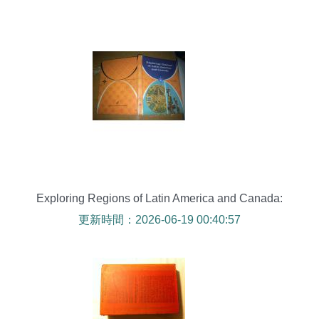
Exploring Regions of Latin America and Canada:
A Foreign-Language Original Hardcover Journey
更新時間：2026-06-19 00:40:57
Through Landscape and Design