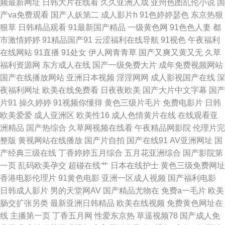
频最新网址
日韩大片在线看
久久亚洲人成
亚州色图乱伦小说
国
网站h 91真人视频 草莓网站 麻豆传媒亚洲无码 WWWX入小X 午夜色桃视频
产va免费观看
国产人妖第二
成人影片h
91色婷婷瑟色
东京热狠
狠草
日韩精品观看
91最新国产精品
一级黄色网
91色色人妻
都
超碰天堂网 国产性爱区在线观看 97影院在线午夜 91制天麻传媒 久久Av少妇
市激情婷婷
91精品国产91
云涩福利在线导航
91视色
午夜福利
在线网站
91直播
91处女
伊人网青青草
国产又爽又黄又无
久草
A级片 亚洲精品毛片在线观看 男同肛交国产自拍 久草资源网 亚洲先锋影音
福利资源网
东方成人在线
国产一级免费大片
成年免费视频网站
国产在线播放网站
亚洲日本视频
淫淫网网
成人影视国产在线
深
久久 91青草依依性爱网 九九6热在线视频观看 电影天堂在线免费 亚洲欧美
夜福利网址
欧美在线免费看
日夜夜欧美
国产大片中文字幕
国产
片91
操久婷婷
91视频你懂得
黄色三级片毛片
免费电影片
日韩
在线网址 青青操网站 九草网站免费观看视 尤物com在线天堂 99全部精品 欧
欧美爱爱
成人亚洲区
欧美性16
成人色情黄片在线
在线观看亚
洲精品
国产热综合
久草网视频在线看
午夜精品网影院
伦理片完
美激情色爱区 麻花精品麻花传 AV搜搜福利院 五月婷婷色情 久久色导航福利
整版
黄视网站在线播放
国产片自拍
国产在线91
AV亚洲网址
国
产经典三级在线
丁香婷婷五月综合
五月花亚洲综合
国产影院第
视频 伦理色色亚洲 91黄叶网站 国产又猛又黄又粗AV 91xav 性爱视频官网天
一页
乱码欧美孕交
超碰在线艹
日本在线护士
黄色三级免费网址
香港电影伦理片
91黄色电影
亚洲一区成人视频
国产福利电影
天 97视频国产在线 久久九区 51偷拍 91看片骚萝莉 黄色文章在线观看 操人
日韩成人影片
男的天堂网AV
国产精品尤物在
免费a一毛片
欧美
肠交扩张另类
最新亚洲日韩精品
欧美在线视频
免费黄色网址在
91视频 日韩婷婷伊人色网站 伊人五月天网 精品一区二区少妇 亚洲一区二区
线
主播第一页
丁香五月网
性爱东京热
草逼视频78
国产成人免