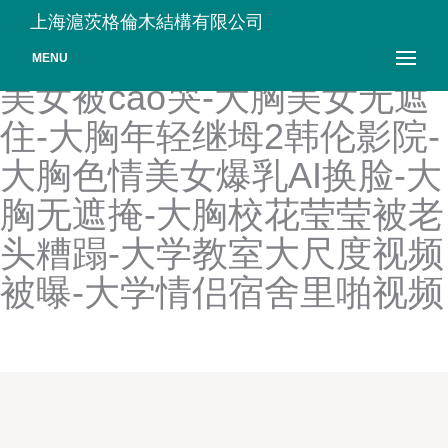
大香伊蕉在人线国产手机看
上海滬茨格倫木結構有限公司
片-大香伊蕉最新视频-大胸
MENU
美女被cao哭-大胸美女无遮
住-大胸年轻继坶2韩伦影院-
大胸色情美女爆乳AI换脸-大
胸无遮掩-大胸校花莹莹被老
头糟蹋-大学教室大尺度视频
被曝-大学情侣宿舍里啪视频